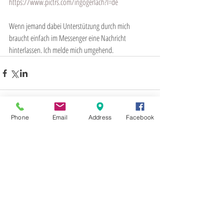
https://www.pictrs.com/ingogerlach?l=de
Wenn jemand dabei Unterstützung durch mich 
braucht einfach im Messenger eine Nachricht 
hinterlassen. Ich melde mich umgehend.
Phone
Email
Address
Facebook
Kommentare
Kommentar verfassen...
2017
5
ASFERICO
Abtei Marienstatt