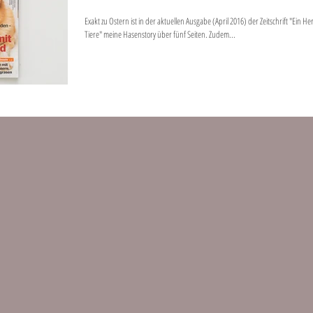
Exakt zu Ostern ist in der aktuellen Ausgabe (April 2016) der Zeitschrift "Ein Her
Tiere" meine Hasenstory über fünf Seiten. Zudem...