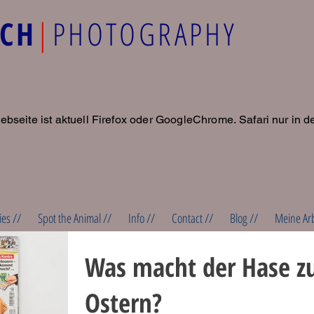
ACH
|
PHOTOGRAPHY
ebseite ist aktuell Firefox oder GoogleChrome.
Safari nur in d
ies //
Spot the Animal //
Info //
Contact //
Blog //
Meine Ar
Was macht der Hase z
Ostern?