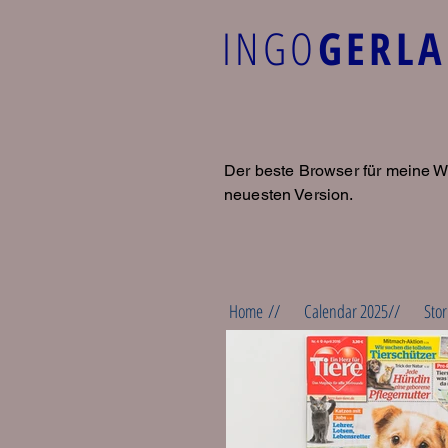
INGO
GERL
Der beste Browser für meine W
neuesten Version.
Home //
Calendar 2025//
Stor