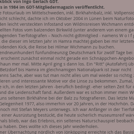
kblick von Ingo Gerlach GDT.
s in 1984 im GDT-Mitgliedermagazin veröffentlicht.
e Fotourlaub im Mittelschweden, inkl. Birkhahnbalz, inkl. Vollpensi
nicht schlecht, dachte ich im Oktober 2004 in Lünen beim Naturfoto-
 den leicht versteckten Infostand von Wildnisreisen Wichmann entd
ellten Fotos vom balzenden Birkwild (unter anderem von einem ga
agenden Tierfotografen – Noch-nicht-gdtmitglied - namens W o I f 
, die dieser im letzten Jahr in Hamra machte) gaben bei mir letzte
idenden Kick, die Reise bei Hilmar Wichmann zu buchen.
endneunhundert fünfundneunzig Deutschmark für zwölf Tage bei 
 erscheint zunächst einmal nicht gerade ein Schnäppchen-Angebot
chaun mer mal. Mitte April ging s dann los. Ein "Ritt" (Autofahrt) ü
Betzdorf bis Hamra im gleichnamigen Nationalpark ist zwar nicht
nns Sache, aber was tut man nicht alles um mal wieder so richtig
fieren und interessante Motive vor die Linse zu bekommen. Zumal
 ich, in den letzten Jahren -beruflich bedingt -eher selten Zeit für
nd die Leidenschaft fand. Außerdem war es schon immer mein W
 uns seltenen Birkhähne bei der Balz zu fotografieren. Das letzte M
 Gelegenheit 1977, also immerhin vor 20 Jahren, in der Hochrhön. 
 noch mit Stefan Meyers unterwegs. Ich war Anfänger in der Tierfo
 einer Ausrüstung bestückt, die heute sicherlich museumsreif wär
als blieb, war das Erlebnis, ein seltenes Naturschauspiel beobach
zu haben. Dies wollte ich dieses Jahr wiederholen.
ner Übernachtung nördlich von Jönköpping erreichte ich das Basis