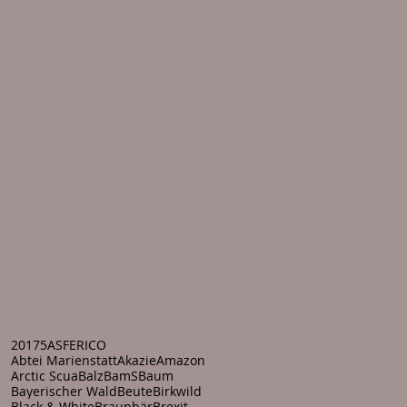
2017
5
ASFERICO
Abtei Marienstatt
Akazie
Amazon
Arctic Scua
Balz
BamS
Baum
Bayerischer Wald
Beute
Birkwild
Black & White
Braunbär
Brexit