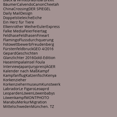
Bäumer
Calvendo
Canon
Cheetah
China
Crossing
DER SPIEGEL
Daily Mail
Design
Doppelstieleiche
Eiche
Ein Herz für Tiere
Elkenrother Weiher
Euler
Express
Falke Media
Feier
Feiertag
Feldhase
Feldhasen
Fineart
Flamingo
Flussdurchquerung
Fotowettbewerb
Freudenberg
Fürstenfeldbruck
GEO 4/2016
Gepard
Geschichten
Glanzlichter 2016
Gold-Edition
Hasen
Impala
Insel Foula
Interview
Japan
Jurypreis
JÄGER
Kalender nach Maß
Kampf
Kampfanflug
Katzenfisch
Kenya
Korkenzieher
Korkenziehermuseum
Kunstwerk
Labrador
Le Figaro
Leoaprd
Leoparden
Löwen
Löwenbabys
Löwenkampf
MONTPHOTO
Marabu
Merkur
Migration
Mittelschweden
München. TZ