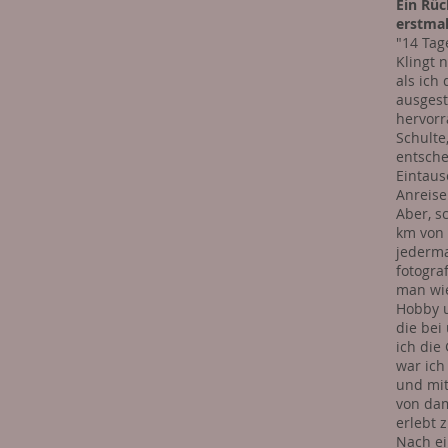
Ein Rüc
erstmal
"14 Tag
Klingt 
als ich
ausgest
hervorr
Schulte
entsche
Eintaus
Anreise
Aber, s
km von 
jederma
fotogra
man wie
Hobby u
die bei
ich die
war ich
und mit
von dam
erlebt 
Nach ei