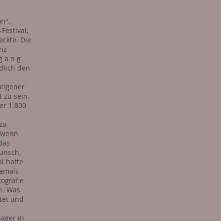
on".
Festival,
eckte. Die
nz
g a n g
ndlich den
eigener
 zu sein.
ber 1.800
 zu
, wenn
 das
unsch,
al hatte
Damals
tografie
e. Was
tet und
lager in