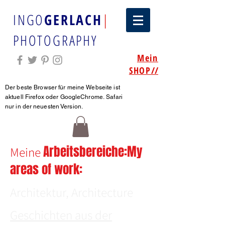
INGO
GERLACH
|
PHOTOGRAPHY
Mein
SHOP
//
Der beste Browser für meine Webseite ist
aktuell Firefox oder GoogleChrome.
Safari
nur in der neuesten Version.
Arbeitsbereiche:My
Meine
areas of work:
Architektur, Architecture
Geschichten aus der