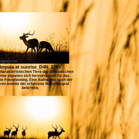
Impala at sunrise_D4N_2765
harakteristischen Tiere der afrikanischen
nne eigneten sich hervorragend für das
te Fotoshooting. Eine Aufnahme nach der
ren konnte der erfahrene Naturfotograf
belichten.