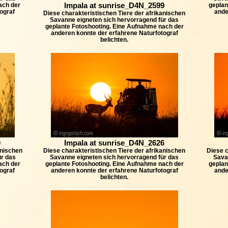
Impala at sunrise_D4N_2599
ach der
geplan
ograf
ande
Diese charakteristischen Tiere der afrikanischen
Savanne eigneten sich hervorragend für das
geplante Fotoshooting. Eine Aufnahme nach der
anderen konnte der erfahrene Naturfotograf
belichten.
0
Impala at sunrise_D4N_2626
anischen
Diese charakteristischen Tiere der afrikanischen
Diese c
ür das
Savanne eigneten sich hervorragend für das
Sava
ach der
geplante Fotoshooting. Eine Aufnahme nach der
geplan
ograf
anderen konnte der erfahrene Naturfotograf
ande
belichten.