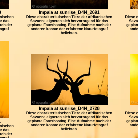
8
Impala at sunrise_D4N_2691
anischen
Diese charakteristischen Tiere der afrikanischen
Diese c
ür das
Savanne eigneten sich hervorragend für das
Sava
ach der
geplante Fotoshooting. Eine Aufnahme nach der
geplan
ograf
anderen konnte der erfahrene Naturfotograf
ande
belichten.
Impala at sunrise_D4N_2728
Diese charakteristischen Tiere der afrikanischen
Diese c
Savanne eigneten sich hervorragend für das
Sava
1
geplante Fotoshooting. Eine Aufnahme nach der
geplan
anderen konnte der erfahrene Naturfotograf
ande
anischen
belichten.
ür das
ach der
ograf