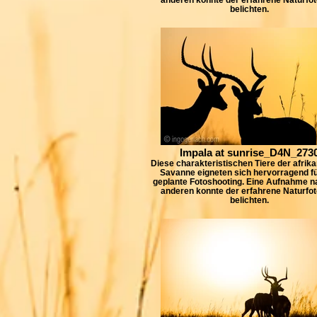
belichten.
Impala at sunrise_D4N_273
Diese charakteristischen Tiere der afrik
Savanne eigneten sich hervorragend f
geplante Fotoshooting. Eine Aufnahme n
anderen konnte der erfahrene Naturfot
belichten.