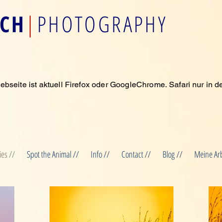
ACH
|
PHOTOGRAPHY
ebseite ist aktuell Firefox oder GoogleChrome.
Safari nur in d
ies //
Spot the Animal //
Info //
Contact //
Blog //
Meine Ar