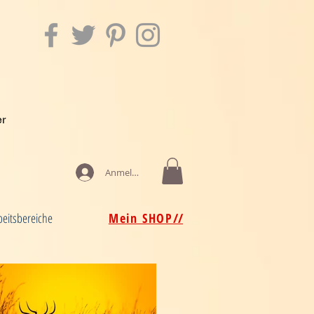
er
Anmelden
beitsbereiche
Mein SHOP
//