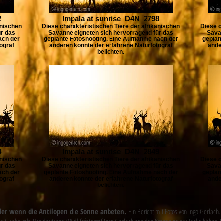
2
Impala at sunrise_D4N_2798
anischen
Diese charakteristischen Tiere der afrikanischen
Diese c
ür das
Savanne eigneten sich hervorragend für das
Sava
ach der
geplante Fotoshooting. Eine Aufnahme nach der
geplan
ograf
anderen konnte der erfahrene Naturfotograf
ande
belichten.
4
Impala at sunrise_D4N_2849
anischen
Diese charakteristischen Tiere der afrikanischen
Diese c
ür das
Savanne eigneten sich hervorragend für das
Sava
ach der
geplante Fotoshooting. Eine Aufnahme nach der
geplan
ograf
anderen konnte der erfahrene Naturfotograf
ande
belichten.
er wenn die Antilopen die Sonne anbeten.
Ein Bericht mit Fotos von Ingo Gerlach.