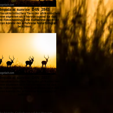
Impala at sunrise_D4N_2843
harakteristischen Tiere der afrikanischen
nne eigneten sich hervorragend für das
te Fotoshooting. Eine Aufnahme nach der
ren konnte der erfahrene Naturfotograf
belichten.
Impala at sunrise_D4N_2837
harakteristischen Tiere der afrikanischen
nne eigneten sich hervorragend für das
te Fotoshooting. Eine Aufnahme nach der
ren konnte der erfahrene Naturfotograf
belichten.