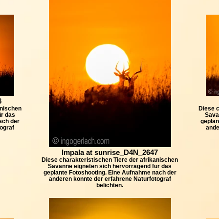
6
anischen
Diese c
ür das
Sava
ach der
geplan
ograf
ande
Impala at sunrise_D4N_2647
Diese charakteristischen Tiere der afrikanischen
Savanne eigneten sich hervorragend für das
geplante Fotoshooting. Eine Aufnahme nach der
anderen konnte der erfahrene Naturfotograf
belichten.