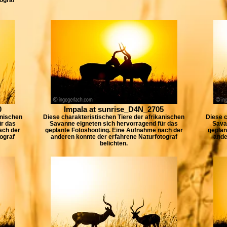
0
Impala at sunrise_D4N_2705
anischen
Diese charakteristischen Tiere der afrikanischen
Diese c
ür das
Savanne eigneten sich hervorragend für das
Sava
ach der
geplante Fotoshooting. Eine Aufnahme nach der
geplan
ograf
anderen konnte der erfahrene Naturfotograf
ande
belichten.