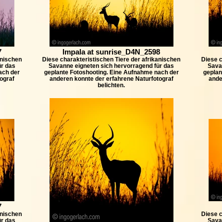
7
Impala at sunrise_D4N_2598
anischen
Diese charakteristischen Tiere der afrikanischen
Diese c
ür das
Savanne eigneten sich hervorragend für das
Sava
ach der
geplante Fotoshooting. Eine Aufnahme nach der
geplan
ograf
anderen konnte der erfahrene Naturfotograf
ande
belichten.
7
anischen
Diese c
ür das
Sava