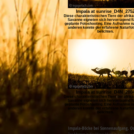
Impala at sunrise_D4N_275
Diese charakteristischen Tiere der afrik
Savanne eigneten sich hervorragend f
geplante Fotoshooting. Eine Aufnahme n
anderen konnte der erfahrene Naturfot
belichten.
Impala at sunrise_D4N_280
Diese charakteristischen Tiere der afrik
Savanne eigneten sich hervorragend f
geplante Fotoshooting. Eine Aufnahme n
anderen konnte der erfahrene Naturfot
belichten.
Impala-Böcke bei Sonnenaufgang. Od