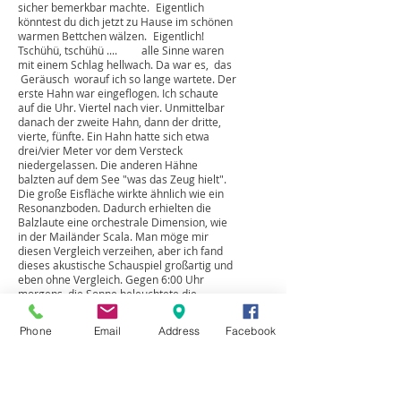
das Warten. Warten auf das Ereignis,
warten auf die Hähne, warten auf das
Licht und die Sonne. Eigentlich ganz schön
bescheuert denke ich, als die Kälte trotz
Daunenschlafsack, Goretex und
Taschenöfchen sich so langsam aber
sicher bemerkbar machte. Eigentlich
könntest du dich jetzt zu Hause im schönen
warmen Bettchen wälzen. Eigentlich!
Tschühü, tschühü .... alle Sinne waren
mit einem Schlag hellwach. Da war es, das
Geräusch worauf ich so lange wartete. Der
erste Hahn war eingeflogen. Ich schaute
auf die Uhr. Viertel nach vier. Unmittelbar
danach der zweite Hahn, dann der dritte,
vierte, fünfte. Ein Hahn hatte sich etwa
drei/vier Meter vor dem Versteck
niedergelassen. Die anderen Hähne
balzten auf dem See "was das Zeug hielt".
Die große Eisfläche wirkte ähnlich wie ein
Resonanzboden. Dadurch erhielten die
Balzlaute eine orchestrale Dimension, wie
in der Mailänder Scala. Man möge mir
Phone
Email
Address
Facebook
diesen Vergleich verzeihen, aber ich fand
dieses akustische Schauspiel großartig und
eben ohne Vergleich. Gegen 6:00 Uhr
morgens, die Sonne beleuchtete die
Szenerie rotgolden, ertönte schallend von