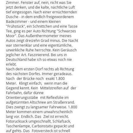
die Zimmertür war. 1 Uhr nachts. Abartig,
Zuhause gehe ich manchmal um diese Zeit
erst ins Bett. Egal, schlaftrunken taste ich
mich Richtung Toilette über den Flur,
besetzt. Mist, denke ich. Doch kein
Grandhotel in der Wildnis. Also zurück ins
Zimmer. Fenster auf, nein, nicht was Sie
jetzt denken, und die kalte, nächtliche Luft
tief eingesogen. Nach einer ernüchternden
Dusche - in dem endlich freigewordenem
Badezimmer - und einem kleinen
"Frühstück", ein Schnittchen und eine Tasse
Tee, ging es per Auto Richtung "Schwarzes
Moor". Das Außenthermometer meines
Autos zeigt dreizehn Grad minus. Die Nacht
war sternenklar und eine eigentümliche,
unwirkliche Ruhe herrschte. Kein Geräusch
jeglicher Art. Faszinierend. Bei uns in
Deutschland habe ich so etwas noch nie
erlebt.
Nach dem ersten Dorf rechts ab Richtung
des nächsten Dorfes. Immer geradeaus.
Nach der Brücke noch exakt 1.800
Meter. Klingt einfach, wenn man die
Gegend kennt. Kein Mittelstreifen auf der
Fahrbahn, dafür dünne
Orientierungsstäbe mit Reflexfolie im
aufgetürmten Altschnee am Straßenrand.