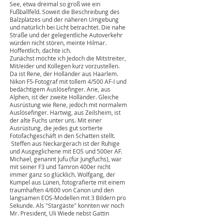
Tarnstoff bespannt und Objektivlöchern
versehen sollte der erste Unterschlupf für
den ersten Ansitz sein.
Altschnee, ca. ein halber Meter hoch, kleine
krüppelige Kiefern, altes weißes Moos, ein
kleiner Wall und dahinter ein zugefrorener
See, etwa dreimal so groß wie ein
Fußballfeld. Soweit die Beschreibung des
Balzplatzes und der näheren Umgebung
und natürlich bei Licht betrachtet. Die nahe
Straße und der gelegentliche Autoverkehr
würden nicht stören, meinte Hilmar.
Hoffentlich, dachte ich.
Zunächst möchte ich Jedoch die Mitstreiter,
Mit/eider und Kollegen kurz vorzustellen.
Da ist Rene, der Holländer aus Haarlem.
Nikon F5-Fotograf mit tollem 4/500 AF-I und
bedächtigem Auslösefinger. Arie, aus
Alphen, ist der zweite Holländer. Gleiche
Ausrüstung wie Rene, jedoch mit normalem
Auslösefinger. Hartwig, aus Zeilsheim, ist
der alte Fuchs unter uns. Mit einer
Ausrüstung, die jedes gut sortierte
Fotofachgeschäft in den Schatten stellt.
Steffen aus Neckargerach ist der Ruhige
und Ausgeglichene mit EOS und 500er AF.
Michael, genannt Jufu (für Jungfuchs), war
mit seiner F3 und Tamron 400er nicht