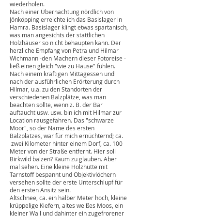
Anfänger in der Tierfotografie und mit einer
Ausrüstung bestückt, die heute sicherlich
museumsreif wäre. Was von damals blieb,
war das Erlebnis, ein seltenes
Naturschauspiel beobachtet und erlebt zu
haben. Dies wollte ich dieses Jahr
wiederholen.
Nach einer Übernachtung nördlich von
Jönköpping erreichte ich das Basislager in
Hamra. Basislager klingt etwas spartanisch,
was man angesichts der stattlichen
Holzhäuser so nicht behaupten kann. Der
herzliche Empfang von Petra und Hilmar
Wichmann -den Machern dieser Fotoreise -
ließ einen gleich "wie zu Hause" fühlen.
Nach einem kräftigen Mittagessen und
nach der ausführlichen Erörterung durch
Hilmar, u.a. zu den Standorten der
verschiedenen Balzplätze, was man
beachten sollte, wenn z. B. der Bär
auftaucht usw. usw. bin ich mit Hilmar zur
Location rausgefahren. Das "schwarze
Moor", so der Name des ersten
Balzplatzes, war für mich ernüchternd; ca.
zwei Kilometer hinter einem Dorf, ca. 100
Meter von der Straße entfernt. Hier soll
Birkwild balzen? Kaum zu glauben. Aber
mal sehen. Eine kleine Holzhütte mit