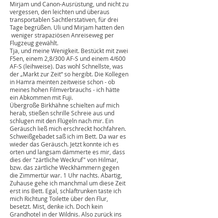
immer ganz so glücklich. Wolfgang, der
Kumpel aus Lünen, fotografierte mit einem
traumhaften 4/600 von Canon und den
langsamen EOS-Modellen mit 3 Bildern pro
Sekunde. Als "Stargäste" konnten wir noch
Mr. President, Uli Wiede nebst Gattin
Mirjam und Canon-Ausrüstung, und nicht zu
vergessen, den leichten und überaus
transportablen Sachtlerstativen, für drei
Tage begrüßen. Uli und Mirjam hatten den
weniger strapaziösen Anreiseweg per
Flugzeug gewählt.
Tja, und meine Wenigkeit. Bestückt mit zwei
F5en, einem 2,8/300 AF-S und einem 4/600
AF-S (leihweise). Das wohl Schnellste, was
der „Markt zur Zeit“ so hergibt. Die Kollegen
in Hamra meinten zeitweise schon - ob
meines hohen Filmverbrauchs - ich hätte
ein Abkommen mit Fuji.
Übergroße Birkhähne schielten auf mich
herab, stießen schrille Schreie aus und
schlugen mit den Flügeln nach mir. Ein
Geräusch ließ mich erschreckt hochfahren.
Schweißgebadet saß ich im Bett. Da war es
wieder das Geräusch. Jetzt konnte ich es
orten und langsam dämmerte es mir, dass
dies der "zärtliche Weckruf" von Hilmar,
bzw. das zärtliche Weckhämmern gegen