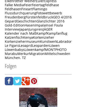
Amazon
Arctic Scua
Balz
BamS
Baum
Bayerischer Wald
Beute
Birkwild
Black & White
Braunbär
Brexit
Bäumer
Calvendo
Canon
Cheetah
China
Crossing
DER SPIEGEL
Daily Mail
Design
Doppelstieleiche
Eiche
Ein Herz für Tiere
Elkenrother Weiher
Euler
Express
Falke Media
Feier
Feiertag
Feldhase
Feldhasen
Fineart
Flamingo
Flussdurchquerung
Fotowettbewerb
Freudenberg
Fürstenfeldbruck
GEO 4/2016
Gepard
Geschichten
Glanzlichter 2016
Gold-Edition
Hasen
Impala
Insel Foula
Interview
Japan
Jurypreis
JÄGER
Kalender nach Maß
Kampf
Kampfanflug
Katzenfisch
Kenya
Korkenzieher
Korkenziehermuseum
Kunstwerk
Labrador
Le Figaro
Leoaprd
Leoparden
Löwen
Löwenbabys
Löwenkampf
MONTPHOTO
Marabu
Merkur
Migration
Mittelschweden
München. TZ
Folgen