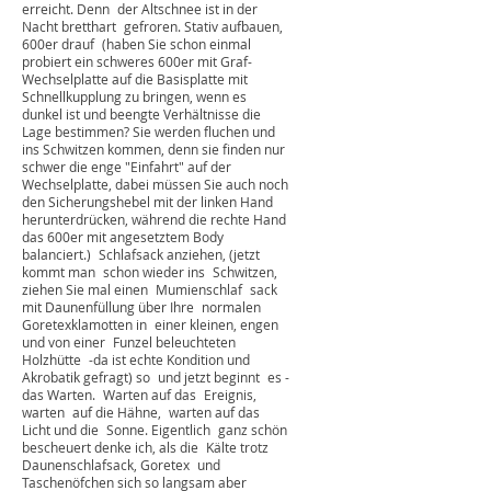
Dies zwingt zu langsamer Fahrweise. 1.800
Meter kommen einem unwahrscheinlich
lang vor. Endlich. Das Ziel ist erreicht.
Fotorucksack umgeschnallt, Schlafsack,
Taschenlampe, Carbonstativ gepackt und
auf gehts. Das Fotoversteck ist schnell
erreicht. Denn der Altschnee ist in der
Nacht bretthart gefroren. Stativ aufbauen,
600er drauf (haben Sie schon einmal
probiert ein schweres 600er mit Graf-
Wechselplatte auf die Basisplatte mit
Schnellkupplung zu bringen, wenn es
dunkel ist und beengte Verhältnisse die
Lage bestimmen? Sie werden fluchen und
ins Schwitzen kommen, denn sie finden nur
schwer die enge "Einfahrt" auf der
Wechselplatte, dabei müssen Sie auch noch
den Sicherungshebel mit der linken Hand
herunterdrücken, während die rechte Hand
das 600er mit angesetztem Body
balanciert.) Schlafsack anziehen, (jetzt
kommt man schon wieder ins Schwitzen,
ziehen Sie mal einen Mumienschlaf sack
mit Daunenfüllung über Ihre normalen
Goretexklamotten in einer kleinen, engen
und von einer Funzel beleuchteten
Holzhütte -da ist echte Kondition und
Akrobatik gefragt) so und jetzt beginnt es -