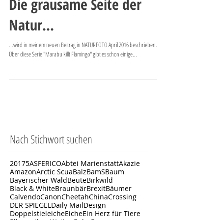
Die grausame Seite der
Natur...
...wird in meinem neuen Beitrag in NATURFOTO April 2016 beschrieben.
Über diese Serie "Marabu killt Flamingo" gibt es schon einige...
Nach Stichwort suchen
2017
5
ASFERICO
Abtei Marienstatt
Akazie