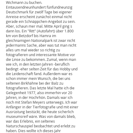
(unter anderem von einem ganz
hervorragenden Tierfotografen – Noch-
nicht-gdtmitglied - namens W o I f g a n g
Schulte, die dieser im letzten Jahr in Hamra
machte) gaben bei mir letztendlich den
entscheidenden Kick, die Reise bei Hilmar
Wichmann zu buchen.
Eintausendneunhundert fünfundneunzig
Deutschmark für zwölf Tage bei eigener
Anreise erscheint zunächst einmal nicht
gerade ein Schnäppchen-Angebot zu sein.
Aber, schaun mer mal. Mitte April ging s
dann los. Ein "Ritt" (Autofahrt) über 1.800
km von Betzdorf bis Hamra im
gleichnamigen Nationalpark ist zwar nicht
jedermanns Sache, aber was tut man nicht
alles um mal wieder so richtig zu
fotografieren und interessante Motive vor
die Linse zu bekommen. Zumal, wenn man
wie ich, in den letzten Jahren -beruflich
bedingt -eher selten Zeit für das Hobby und
die Leidenschaft fand. Außerdem war es
schon immer mein Wunsch, die bei uns
seltenen Birkhähne bei der Balz zu
fotografieren. Das letzte Mal hatte ich die
Gelegenheit 1977, also immerhin vor 20
Jahren, in der Hochrhön. Damals war ich
noch mit Stefan Meyers unterwegs. Ich war