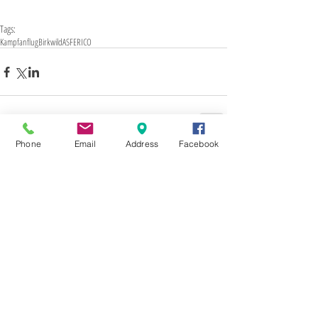
Tags:
Kampfanflug
Birkwild
ASFERICO
Phone
Email
Address
Facebook
Kommentare
Kommentar verfassen...
2017
5
ASFERICO
Abtei Marienstatt
Akazie
Amazon
Arctic Scua
Balz
BamS
Baum
Bayerischer Wald
Beute
Birkwild