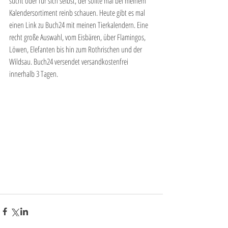
sucht oder für sich selbst, der sollte mal bei meinem 
Kalendersortiment reinb schauen. Heute gibt es mal 
einen Link zu Buch24 mit meinen Tierkalendern. Eine 
recht große Auswahl, vom Eisbären, über Flamingos, 
Löwen, Elefanten bis hin zum Rothrischen und der 
Wildsau. Buch24 versendet versandkostenfrei 
innerhalb 3 Tagen. 