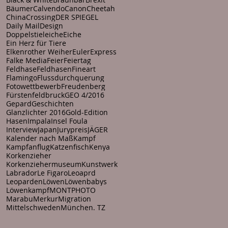
Bäumer
Calvendo
Canon
Cheetah
China
Crossing
DER SPIEGEL
Daily Mail
Design
Doppelstieleiche
Eiche
Ein Herz für Tiere
Elkenrother Weiher
Euler
Express
Falke Media
Feier
Feiertag
Feldhase
Feldhasen
Fineart
Flamingo
Flussdurchquerung
Fotowettbewerb
Freudenberg
Fürstenfeldbruck
GEO 4/2016
Gepard
Geschichten
Glanzlichter 2016
Gold-Edition
Hasen
Impala
Insel Foula
Interview
Japan
Jurypreis
JÄGER
Kalender nach Maß
Kampf
Kampfanflug
Katzenfisch
Kenya
Korkenzieher
Korkenziehermuseum
Kunstwerk
Labrador
Le Figaro
Leoaprd
Leoparden
Löwen
Löwenbabys
Löwenkampf
MONTPHOTO
Marabu
Merkur
Migration
Mittelschweden
München. TZ