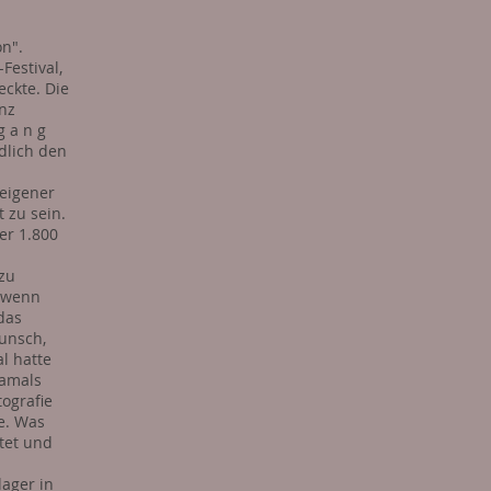
on".
Festival,
eckte. Die
nz
g a n g
ndlich den
eigener
 zu sein.
ber 1.800
 zu
, wenn
 das
unsch,
al hatte
Damals
tografie
e. Was
tet und
lager in