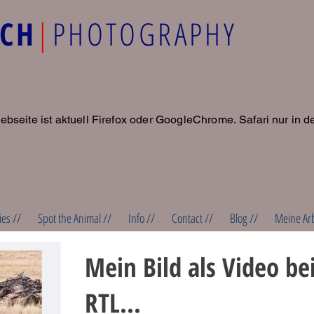
ACH
|
PHOTOGRAPHY
ebseite ist aktuell Firefox oder GoogleChrome.
Safari nur in d
ies //
Spot the Animal //
Info //
Contact //
Blog //
Meine Ar
Mein Bild als Video be
RTL...