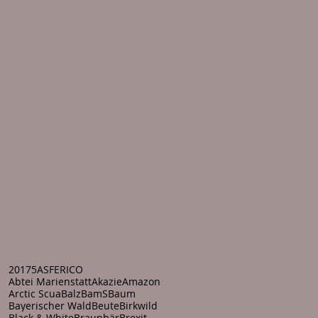
2017
5
ASFERICO
Abtei Marienstatt
Akazie
Amazon
Arctic Scua
Balz
BamS
Baum
Bayerischer Wald
Beute
Birkwild
Black & White
Braunbär
Brexit