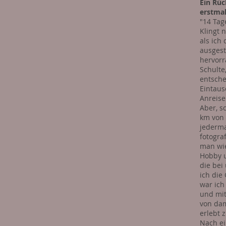
Ein Rüc
erstmal
"14 Tag
Klingt 
als ich
ausgest
hervorr
Schulte
entsche
Eintaus
Anreise
Aber, s
km von 
jederma
fotogra
man wie
Hobby u
die bei
ich die
war ich
und mit
von dam
erlebt 
Nach ei