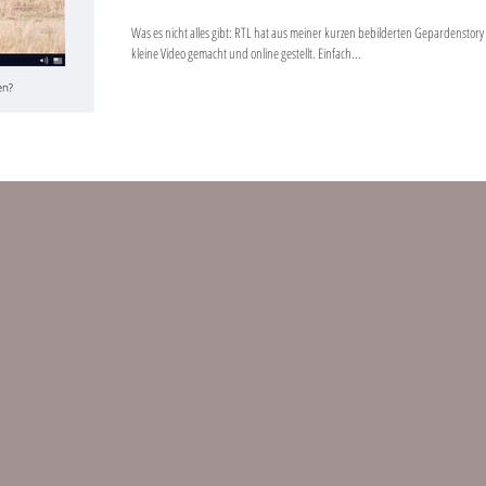
Was es nicht alles gibt: RTL hat aus meiner kurzen bebilderten Gepardenstory
kleine Video gemacht und online gestellt. Einfach...