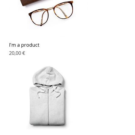
I'm a product
Preis
20,00 €