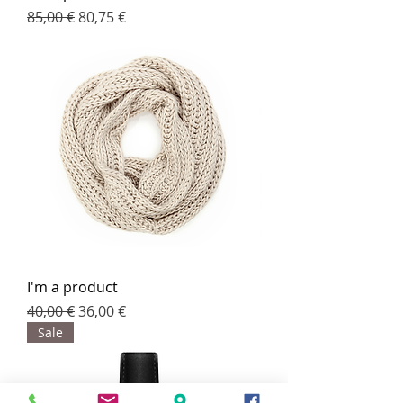
Standardpreis
Sale-Preis
85,00 €
80,75 €
I'm a product
Standardpreis
Sale-Preis
40,00 €
36,00 €
Sale