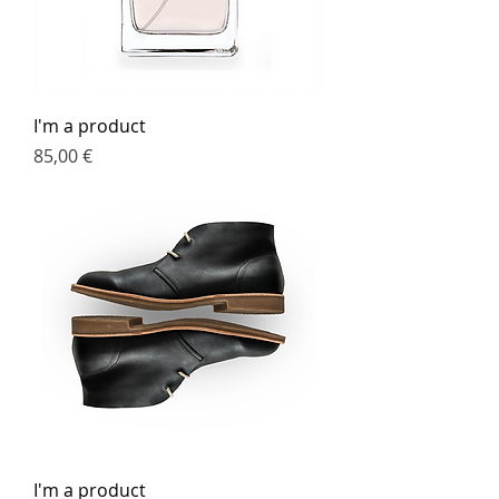
I'm a product
Preis
85,00 €
I'm a product