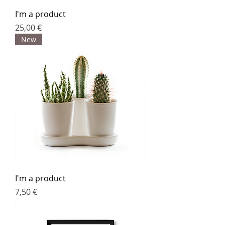
I'm a product
Preis
25,00 €
New
I'm a product
Preis
7,50 €