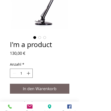
I'm a product
Preis
130,00 €
Anzahl
*
In den Warenkorb
I'm a product description. I'm a great 
place to add more details about your 