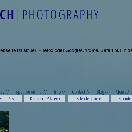
ACH
|
PHOTOGRAPHY
ebseite ist aktuell Firefox oder GoogleChrome.
Safari nur in d
ies //
Spot the Animal //
Info //
Contact //
Blog //
Meine Ar
 Food & Mehr
Kalender | Pflanzen
Kalender | Tiere
Kalender