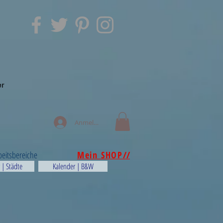
er
Anmelden
beitsbereiche
Mein SHOP
//
 | Städte
Kalender | B&W