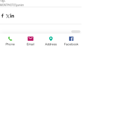
Tags:
MONTPHOTO
Spanien
Phone
Email
Address
Facebook
Kommentare
Kommentar verfassen...
2017
5
ASFERICO
Abtei Marienstatt
Akazie
Amazon
Arctic Scua
Balz
BamS
Baum
Bayerischer Wald
Beute
Birkwild
Black & White
Braunbär
Brexit
Bäumer
Calvendo
Canon
Cheetah
China
Crossing