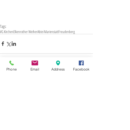
Tags:
VG Kirchen
Elkenrother Weiher
Abtei Marienstatt
Freudenberg
Phone
Email
Address
Facebook
Kommentare
Kommentar verfassen...
2017
5
ASFERICO
Abtei Marienstatt