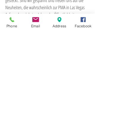
gesteckt. Sind wir gespannt und freuen uns auf die 
Neuheiten, die wahrscheinlich zur PMA in Las Vegas 
Anfang des nächsten Jahres der Öffentlichkeit 
präsentiert werden.
Phone
Email
Address
Facebook
Kommentare
Kommentar verfassen...
2017
5
ASFERICO
Abtei Marienstatt
Akazie
Amazon
Arctic Scua
Balz
BamS